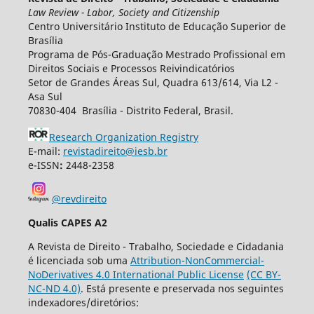
Law Review - Labor, Society and Citizenship
Centro Universitário Instituto de Educação Superior de
Brasília
Programa de Pós-Graduação Mestrado Profissional em
Direitos Sociais e Processos Reivindicatórios
Setor de Grandes Áreas Sul, Quadra 613/614, Via L2 -
Asa Sul
70830-404 Brasília - Distrito Federal, Brasil.
Research Organization Registry
E-mail:
revistadireito@iesb.br
e-ISSN
:
2448-2358
@revdireito
Qualis CAPES A2
A Revista de Direito - Trabalho, Sociedade e Cidadania
é licenciada sob uma
Attribution-NonCommercial-
NoDerivatives 4.0 International Public License
(CC BY-
NC-ND 4.0)
. Está presente e preservada nos seguintes
indexadores/diretórios: