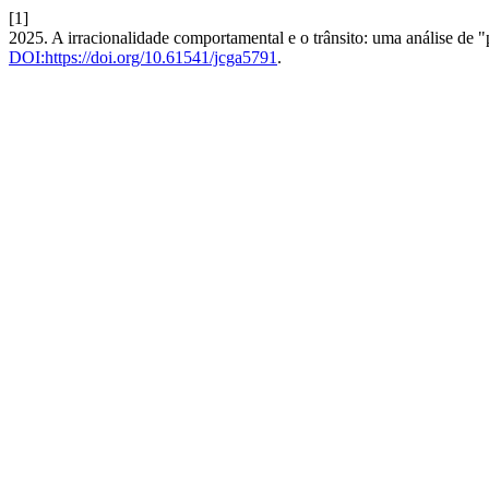
[1]
2025. A irracionalidade comportamental e o trânsito: uma análise de "
DOI:https://doi.org/10.61541/jcga5791
.