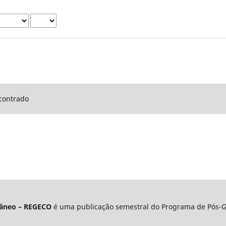
contrado
âneo – REGECO
é uma publicação semestral do Programa de Pós-G