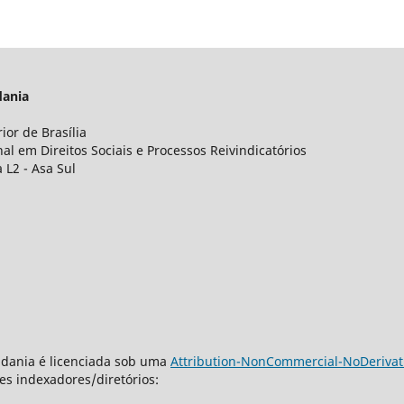
adania
ior de Brasília
l em Direitos Sociais e Processos Reivindicatórios
 L2 - Asa Sul
dadania é licenciada sob uma
Attribution-NonCommercial-NoDerivativ
es indexadores/diretórios: