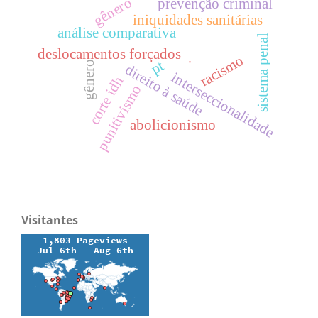
gênero
prevenção criminal
iniquidades sanitárias
análise comparativa
sistema penal
deslocamentos forçados
racismo
.
pt
gênero
direito à saúde
interseccionalidade
corte idh
punitivismo
abolicionismo
Visitantes