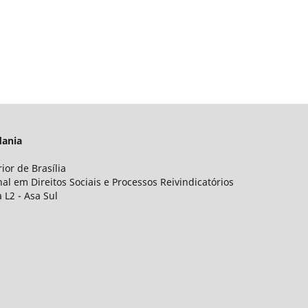
adania
ior de Brasília
l em Direitos Sociais e Processos Reivindicatórios
 L2 - Asa Sul