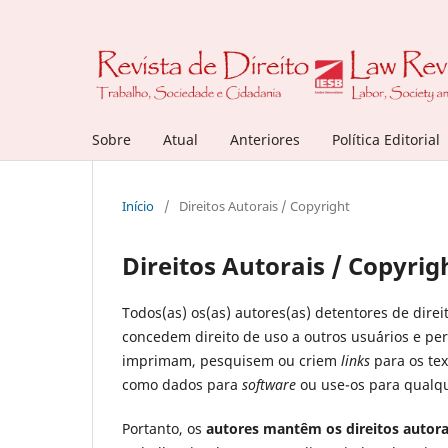
Sobre
Atual
Anteriores
Política Editorial
Início
/
Direitos Autorais / Copyright
Direitos Autorais / Copyrig
Todos(as) os(as) autores(as) detentores de dire
concedem direito de uso a outros usu´ários e p
imprimam, pesquisem ou criem
links
para os te
como dados para
software
ou use-os para qualqu
Portanto, os
autores mantêm os direitos autorai