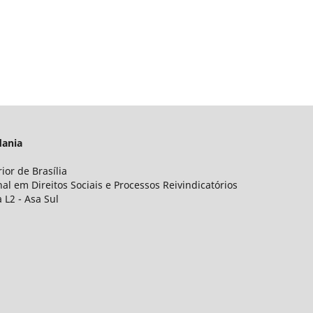
adania
ior de Brasília
l em Direitos Sociais e Processos Reivindicatórios
 L2 - Asa Sul