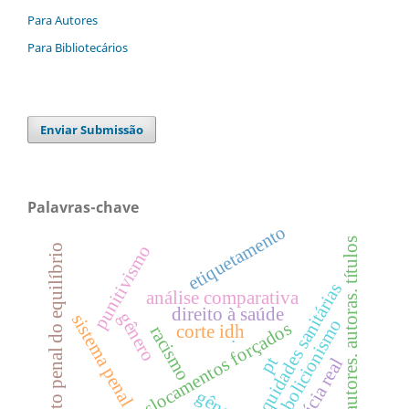
Para Autores
Para Bibliotecários
Enviar Submissão
Palavras-chave
etiquetamento
autores. autoras. títulos
punitivismo
direito penal do equilíbrio
iniquidades sanitárias
análise comparativa
direito à saúde
gênero
sistema penal
abolicionismo
deslocamentos forçados
corte idh
racismo
.
pt
malícia real
gênero