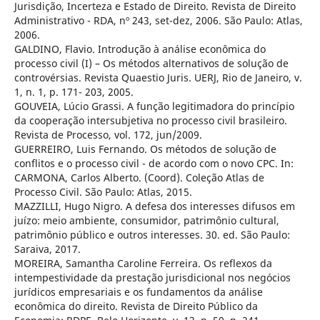
Jurisdição, Incerteza e Estado de Direito. Revista de Direito
Administrativo - RDA, nº 243, set-dez, 2006. São Paulo: Atlas,
2006.
GALDINO, Flavio. Introdução à análise econômica do
processo civil (I) – Os métodos alternativos de solução de
controvérsias. Revista Quaestio Juris. UERJ, Rio de Janeiro, v.
1, n. 1, p. 171- 203, 2005.
GOUVEIA, Lúcio Grassi. A função legitimadora do princípio
da cooperação intersubjetiva no processo civil brasileiro.
Revista de Processo, vol. 172, jun/2009.
GUERREIRO, Luis Fernando. Os métodos de solução de
conflitos e o processo civil - de acordo com o novo CPC. In:
CARMONA, Carlos Alberto. (Coord). Coleção Atlas de
Processo Civil. São Paulo: Atlas, 2015.
MAZZILLI, Hugo Nigro. A defesa dos interesses difusos em
juízo: meio ambiente, consumidor, patrimônio cultural,
patrimônio público e outros interesses. 30. ed. São Paulo:
Saraiva, 2017.
MOREIRA, Samantha Caroline Ferreira. Os reflexos da
intempestividade da prestação jurisdicional nos negócios
jurídicos empresariais e os fundamentos da análise
econômica do direito. Revista de Direito Público da