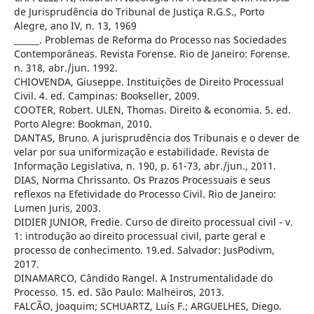
de Jurisprudência do Tribunal de Justiça R.G.S., Porto
Alegre, ano IV, n. 13, 1969
______. Problemas de Reforma do Processo nas Sociedades
Contemporâneas. Revista Forense. Rio de Janeiro: Forense.
n. 318, abr./jun. 1992.
CHIOVENDA, Giuseppe. Instituições de Direito Processual
Civil. 4. ed. Campinas: Bookseller, 2009.
COOTER, Robert. ULEN, Thomas. Direito & economia. 5. ed.
Porto Alegre: Bookman, 2010.
DANTAS, Bruno. A jurisprudência dos Tribunais e o dever de
velar por sua uniformização e estabilidade. Revista de
Informação Legislativa, n. 190, p. 61-73, abr./jun., 2011.
DIAS, Norma Chrissanto. Os Prazos Processuais e seus
reflexos na Efetividade do Processo Civil. Rio de Janeiro:
Lumen Juris, 2003.
DIDIER JUNIOR, Fredie. Curso de direito processual civil - v.
1: introdução ao direito processual civil, parte geral e
processo de conhecimento. 19.ed. Salvador: JusPodivm,
2017.
DINAMARCO, Cândido Rangel. A Instrumentalidade do
Processo. 15. ed. São Paulo: Malheiros, 2013.
FALCÃO, Joaquim; SCHUARTZ, Luís F.; ARGUELHES, Diego.