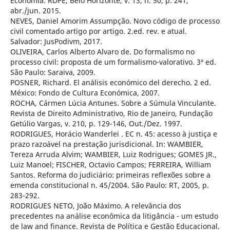
Economia: RDPE, Belo Horizonte, v. 13, n. 50, p. 241,
abr./jun. 2015.
NEVES, Daniel Amorim Assumpção. Novo código de processo
civil comentado artigo por artigo. 2.ed. rev. e atual.
Salvador: JusPodivm, 2017.
OLIVEIRA, Carlos Alberto Alvaro de. Do formalismo no
processo civil: proposta de um formalismo-valorativo. 3ª ed.
São Paulo: Saraiva, 2009.
POSNER, Richard. El análisis económico del derecho. 2 ed.
México: Fondo de Cultura Económica, 2007.
ROCHA, Cármen Lúcia Antunes. Sobre a Súmula Vinculante.
Revista de Direito Administrativo, Rio de Janeiro, Fundação
Getúlio Vargas, v. 210, p. 129-146, Out./Dez. 1997.
RODRIGUES, Horácio Wanderlei . EC n. 45: acesso à justiça e
prazo razoável na prestação jurisdicional. In: WAMBIER,
Tereza Arruda Alvim; WAMBIER, Luiz Rodrigues; GOMES JR.,
Luiz Manoel; FISCHER, Octavio Campos; FERREIRA, William
Santos. Reforma do judiciário: primeiras reflexões sobre a
emenda constitucional n. 45/2004. São Paulo: RT, 2005, p.
283-292.
RODRIGUES NETO, João Máximo. A relevância dos
precedentes na análise econômica da litigância - um estudo
de law and finance. Revista de Política e Gestão Educacional.