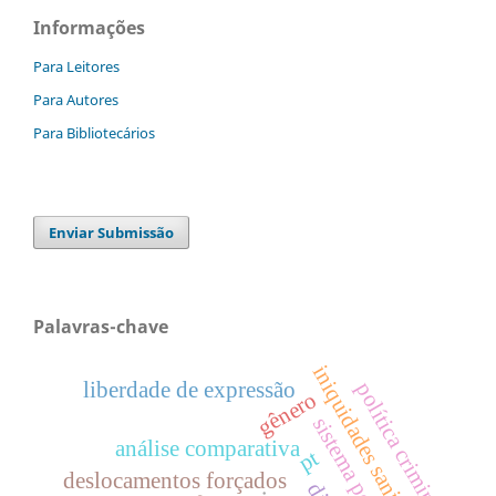
Informações
Para Leitores
Para Autores
Para Bibliotecários
Enviar Submissão
Palavras-chave
iniquidades sanitárias
liberdade de expressão
política criminal
gênero
sistema penal
análise comparativa
pt
deslocamentos forçados
.