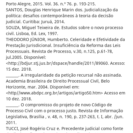
Porto Alegre, 2015. Vol. 36. n.º 76. p. 193-215.
SANTOS, Douglas Henrique Marin dos. Judicialização da
política: desafios contemporâneos à teoria da decisão
judicial. Curitiba: Juruá, 2014.
SOUZA, Miguel Teixeira de. Estudos sobre o novo processo
civil. Lisboa, Ed. Lex, 1997.
THEODORO JÚNIOR, Humberto. Celeridade e Efetividade da
Prestação Jurisdicional. Insuficiência da Reforma das Leis
Processuais. Revista de Processo, v.30, n.125, p.61-78,
jul.2005. Disponível:
<http://bdjur.stj.jus.br/dspace/handle/2011/89060. Acesso:
15 dez. 2018.
_______. A irregularidade da petição recursal não assinada.
Academia Brasileira de Direito Processual Civil, Belo
Horizonte, mar. 2004. Disponível em:
<http//www.abdpc.org.br/artigos/artigo50.htm> Acesso em
10 dez. 2018.
_______. O compromisso do projeto de novo Código de
Processo Civil com o processo justo. Revista de Informação
Legislativa, Brasília , v. 48, n. 190, p. 237-263, t. I, abr. /jun.
2011.
TUCCI, José Rogério Cruz e. Precedente judicial como fonte