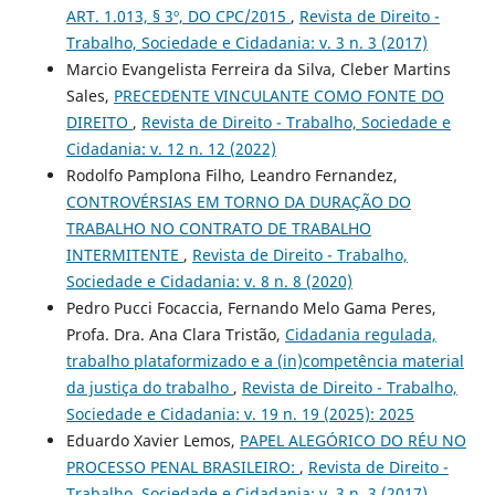
ART. 1.013, § 3º, DO CPC/2015
,
Revista de Direito -
Trabalho, Sociedade e Cidadania: v. 3 n. 3 (2017)
Marcio Evangelista Ferreira da Silva, Cleber Martins
Sales,
PRECEDENTE VINCULANTE COMO FONTE DO
DIREITO
,
Revista de Direito - Trabalho, Sociedade e
Cidadania: v. 12 n. 12 (2022)
Rodolfo Pamplona Filho, Leandro Fernandez,
CONTROVÉRSIAS EM TORNO DA DURAÇÃO DO
TRABALHO NO CONTRATO DE TRABALHO
INTERMITENTE
,
Revista de Direito - Trabalho,
Sociedade e Cidadania: v. 8 n. 8 (2020)
Pedro Pucci Focaccia, Fernando Melo Gama Peres,
Profa. Dra. Ana Clara Tristão,
Cidadania regulada,
trabalho plataformizado e a (in)competência material
da justiça do trabalho
,
Revista de Direito - Trabalho,
Sociedade e Cidadania: v. 19 n. 19 (2025): 2025
Eduardo Xavier Lemos,
PAPEL ALEGÓRICO DO RÉU NO
PROCESSO PENAL BRASILEIRO:
,
Revista de Direito -
Trabalho, Sociedade e Cidadania: v. 3 n. 3 (2017)