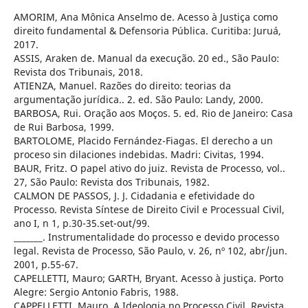
AMORIM, Ana Mônica Anselmo de. Acesso à Justiça como
direito fundamental & Defensoria Pública. Curitiba: Juruá,
2017.
ASSIS, Araken de. Manual da execução. 20 ed., São Paulo:
Revista dos Tribunais, 2018.
ATIENZA, Manuel. Razões do direito: teorias da
argumentação jurídica.. 2. ed. São Paulo: Landy, 2000.
BARBOSA, Rui. Oração aos Moços. 5. ed. Rio de Janeiro: Casa
de Rui Barbosa, 1999.
BARTOLOME, Placido Fernández-Fiagas. El derecho a un
proceso sin dilaciones indebidas. Madri: Civitas, 1994.
BAUR, Fritz. O papel ativo do juiz. Revista de Processo, vol..
27, São Paulo: Revista dos Tribunais, 1982.
CALMON DE PASSOS, J. J. Cidadania e efetividade do
Processo. Revista Síntese de Direito Civil e Processual Civil,
ano I, n 1, p.30-35.set-out/99.
_______. Instrumentalidade do processo e devido processo
legal. Revista de Processo, São Paulo, v. 26, nº 102, abr/jun.
2001, p.55-67.
CAPELLETTI, Mauro; GARTH, Bryant. Acesso à justiça. Porto
Alegre: Sergio Antonio Fabris, 1988.
CAPPELLETTI, Mauro. A Ideologia no Processo Civil. Revista