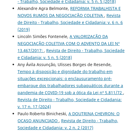
- Trabalho, Sociedade e Cidadania: v. 5 n. 5 (2018)
Alexandre Agra Belmonte,
REFORMA TRABALHISTA E
NOVOS RUMOS DA NEGOCIAÇÃO COLETIVA
,
Revista
de Direito - Trabalho, Sociedade e Cidadania: v. 6 n. 6
(2019)
Lincoln Simões Fontenele,
A VALORIZAÇÃO DA
NEGOCIAÇÃO COLETIVA COM O ADVENTO DA LEI Nº
13.467/2017:
,
Revista de Direito - Trabalho, Sociedade
e Cidadania: v. 5 n. 5 (2018)
Any Ávila Assunção, Ulisses Borges de Resende,
Tempo à disposição e dignidade do trabalho em
situações excepcionais: o enclausuramento pré-
embarque dos trabalhadores subaquáticos durante a
pandemia de COVID-19 sob a ótica da Lei nº 5.811/72
,
Revista de Direito - Trabalho, Sociedade e Cidadania:
v. 17 n. 17 (2024)
Paulo Roberto Binicheski,
A DOUTRINA CHEVRON: O
OCASO ANUNCIADO
,
Revista de Direito - Trabalho,
Sociedade e Cidadania: v. 2 n. 2 (2017)