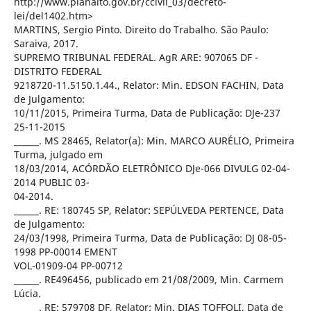
http://www.planalto.gov.br/ccivil_03/decreto-
lei/del1402.htm>
MARTINS, Sergio Pinto. Direito do Trabalho. São Paulo:
Saraiva, 2017.
SUPREMO TRIBUNAL FEDERAL. AgR ARE: 907065 DF -
DISTRITO FEDERAL
9218720-11.5150.1.44., Relator: Min. EDSON FACHIN, Data
de Julgamento:
10/11/2015, Primeira Turma, Data de Publicação: DJe-237
25-11-2015
______. MS 28465, Relator(a): Min. MARCO AURÉLIO, Primeira
Turma, julgado em
18/03/2014, ACÓRDÃO ELETRÔNICO DJe-066 DIVULG 02-04-
2014 PUBLIC 03-
04-2014.
______. RE: 180745 SP, Relator: SEPÚLVEDA PERTENCE, Data
de Julgamento:
24/03/1998, Primeira Turma, Data de Publicação: DJ 08-05-
1998 PP-00014 EMENT
VOL-01909-04 PP-00712
______. RE496456, publicado em 21/08/2009, Min. Carmem
Lúcia.
______. RE: 579708 DF, Relator: Min. DIAS TOFFOLI, Data de