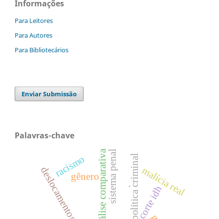
Informações
Para Leitores
Para Autores
Para Bibliotecários
Enviar Submissão
Palavras-chave
análise comparativa
sistema penal
política criminal
racismo
malícia real
deslocamentos forçados
gênero
.
corte idh