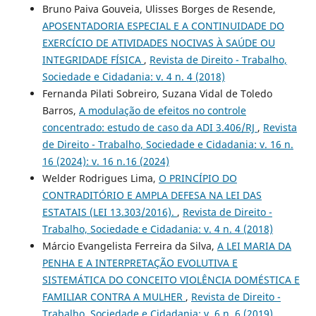
Bruno Paiva Gouveia, Ulisses Borges de Resende,
APOSENTADORIA ESPECIAL E A CONTINUIDADE DO
EXERCÍCIO DE ATIVIDADES NOCIVAS À SAÚDE OU
INTEGRIDADE FÍSICA
,
Revista de Direito - Trabalho,
Sociedade e Cidadania: v. 4 n. 4 (2018)
Fernanda Pilati Sobreiro, Suzana Vidal de Toledo
Barros,
A modulação de efeitos no controle
concentrado: estudo de caso da ADI 3.406/RJ
,
Revista
de Direito - Trabalho, Sociedade e Cidadania: v. 16 n.
16 (2024): v. 16 n.16 (2024)
Welder Rodrigues Lima,
O PRINCÍPIO DO
CONTRADITÓRIO E AMPLA DEFESA NA LEI DAS
ESTATAIS (LEI 13.303/2016).
,
Revista de Direito -
Trabalho, Sociedade e Cidadania: v. 4 n. 4 (2018)
Márcio Evangelista Ferreira da Silva,
A LEI MARIA DA
PENHA E A INTERPRETAÇÃO EVOLUTIVA E
SISTEMÁTICA DO CONCEITO VIOLÊNCIA DOMÉSTICA E
FAMILIAR CONTRA A MULHER
,
Revista de Direito -
Trabalho, Sociedade e Cidadania: v. 6 n. 6 (2019)