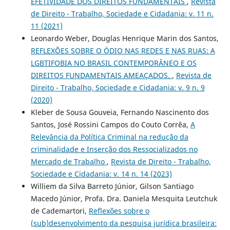
EFETIVIDADE DOS DIREITOS FUNDAMENTAIS
,
Revista
de Direito - Trabalho, Sociedade e Cidadania: v. 11 n.
11 (2021)
Leonardo Weber, Douglas Henrique Marin dos Santos,
REFLEXÕES SOBRE O ÓDIO NAS REDES E NAS RUAS: A
LGBTIFOBIA NO BRASIL CONTEMPORÂNEO E OS
DIREITOS FUNDAMENTAIS AMEAÇADOS.
,
Revista de
Direito - Trabalho, Sociedade e Cidadania: v. 9 n. 9
(2020)
Kleber de Sousa Gouveia, Fernando Nascinento dos
Santos, José Rossini Campos do Couto Corrêa,
A
Relevância da Política Criminal na redução da
criminalidade e Inserção dos Ressocializados no
Mercado de Trabalho
,
Revista de Direito - Trabalho,
Sociedade e Cidadania: v. 14 n. 14 (2023)
Williem da Silva Barreto Júnior, Gilson Santiago
Macedo Júnior, Profa. Dra. Daniela Mesquita Leutchuk
de Cademartori,
Reflexões sobre o
(sub)desenvolvimento da pesquisa jurídica brasileira: