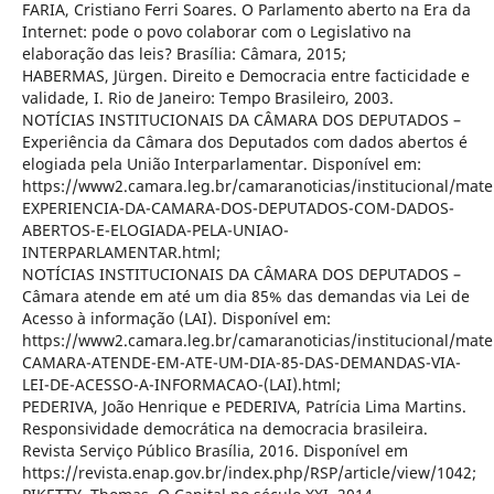
FARIA, Cristiano Ferri Soares. O Parlamento aberto na Era da
Internet: pode o povo colaborar com o Legislativo na
elaboração das leis? Brasília: Câmara, 2015;
HABERMAS, Jürgen. Direito e Democracia entre facticidade e
validade, I. Rio de Janeiro: Tempo Brasileiro, 2003.
NOTÍCIAS INSTITUCIONAIS DA CÂMARA DOS DEPUTADOS –
Experiência da Câmara dos Deputados com dados abertos é
elogiada pela União Interparlamentar. Disponível em:
https://www2.camara.leg.br/camaranoticias/institucional/ma
EXPERIENCIA-DA-CAMARA-DOS-DEPUTADOS-COM-DADOS-
ABERTOS-E-ELOGIADA-PELA-UNIAO-
INTERPARLAMENTAR.html;
NOTÍCIAS INSTITUCIONAIS DA CÂMARA DOS DEPUTADOS –
Câmara atende em até um dia 85% das demandas via Lei de
Acesso à informação (LAI). Disponível em:
https://www2.camara.leg.br/camaranoticias/institucional/ma
CAMARA-ATENDE-EM-ATE-UM-DIA-85-DAS-DEMANDAS-VIA-
LEI-DE-ACESSO-A-INFORMACAO-(LAI).html;
PEDERIVA, João Henrique e PEDERIVA, Patrícia Lima Martins.
Responsividade democrática na democracia brasileira.
Revista Serviço Público Brasília, 2016. Disponível em
https://revista.enap.gov.br/index.php/RSP/article/view/1042;