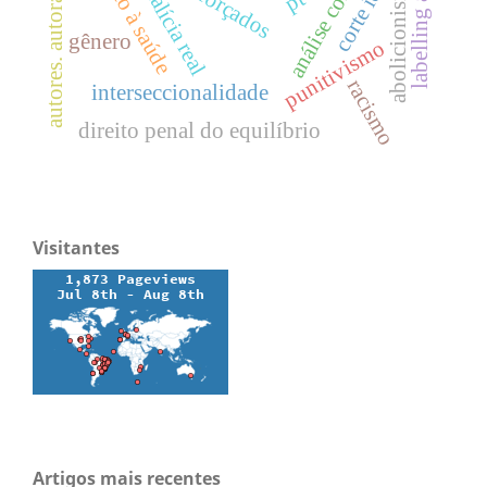
autores. autoras. títulos
labelling approach
direito à saúde
abolicionismo
corte idh
malícia real
pt
gênero
punitivismo
racismo
interseccionalidade
direito penal do equilíbrio
Visitantes
Artigos mais recentes