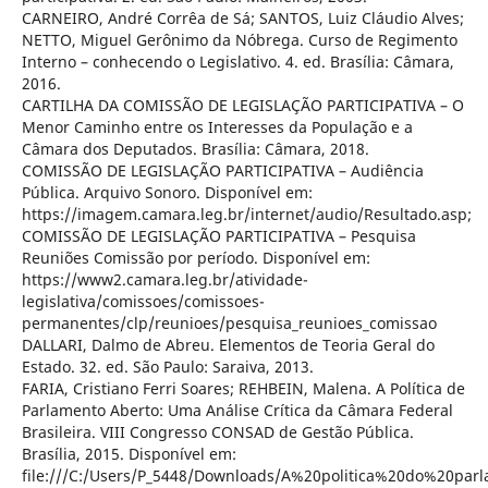
CARNEIRO, André Corrêa de Sá; SANTOS, Luiz Cláudio Alves;
NETTO, Miguel Gerônimo da Nóbrega. Curso de Regimento
Interno – conhecendo o Legislativo. 4. ed. Brasília: Câmara,
2016.
CARTILHA DA COMISSÃO DE LEGISLAÇÃO PARTICIPATIVA – O
Menor Caminho entre os Interesses da População e a
Câmara dos Deputados. Brasília: Câmara, 2018.
COMISSÃO DE LEGISLAÇÃO PARTICIPATIVA – Audiência
Pública. Arquivo Sonoro. Disponível em:
https://imagem.camara.leg.br/internet/audio/Resultado.asp;
COMISSÃO DE LEGISLAÇÃO PARTICIPATIVA – Pesquisa
Reuniões Comissão por período. Disponível em:
https://www2.camara.leg.br/atividade-
legislativa/comissoes/comissoes-
permanentes/clp/reunioes/pesquisa_reunioes_comissao
DALLARI, Dalmo de Abreu. Elementos de Teoria Geral do
Estado. 32. ed. São Paulo: Saraiva, 2013.
FARIA, Cristiano Ferri Soares; REHBEIN, Malena. A Política de
Parlamento Aberto: Uma Análise Crítica da Câmara Federal
Brasileira. VIII Congresso CONSAD de Gestão Pública.
Brasília, 2015. Disponível em:
file:///C:/Users/P_5448/Downloads/A%20politica%20do%20pa