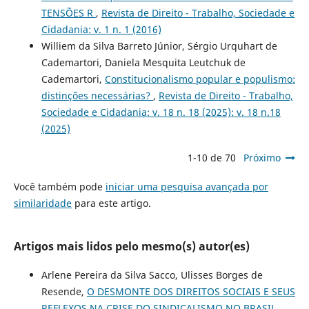
TENSÕES R
,
Revista de Direito - Trabalho, Sociedade e
Cidadania: v. 1 n. 1 (2016)
Williem da Silva Barreto Júnior, Sérgio Urquhart de
Cademartori, Daniela Mesquita Leutchuk de
Cademartori,
Constitucionalismo popular e populismo:
distinções necessárias?
,
Revista de Direito - Trabalho,
Sociedade e Cidadania: v. 18 n. 18 (2025): v. 18 n.18
(2025)
1-10 de 70
Próximo
Você também pode
iniciar uma pesquisa avançada por
similaridade
para este artigo.
Artigos mais lidos pelo mesmo(s) autor(es)
Arlene Pereira da Silva Sacco, Ulisses Borges de
Resende,
O DESMONTE DOS DIREITOS SOCIAIS E SEUS
REFLEXOS NA CRISE DO SINDICALISMO NO BRASIL
,