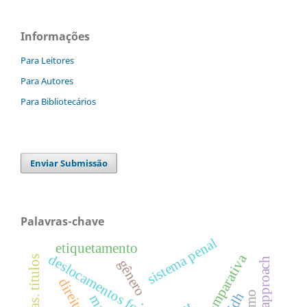
Informações
Para Leitores
Para Autores
Para Bibliotecários
Enviar Submissão
Palavras-chave
sistema penal
etiquetamento
análise comparativa
deslocamentos forçados
gênero
.