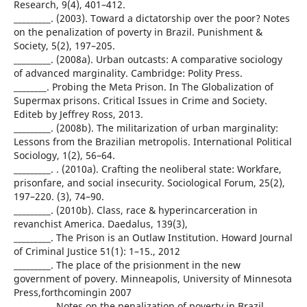
Research, 9(4), 401–412.
_________. (2003). Toward a dictatorship over the poor? Notes
on the penalization of poverty in Brazil. Punishment &
Society, 5(2), 197–205.
_________. (2008a). Urban outcasts: A comparative sociology
of advanced marginality. Cambridge: Polity Press.
________. Probing the Meta Prison. In The Globalization of
Supermax prisons. Critical Issues in Crime and Society.
Editeb by Jeffrey Ross, 2013.
_________. (2008b). The militarization of urban marginality:
Lessons from the Brazilian metropolis. International Political
Sociology, 1(2), 56–64.
_________. . (2010a). Crafting the neoliberal state: Workfare,
prisonfare, and social insecurity. Sociological Forum, 25(2),
197–220. (3), 74–90.
_________. (2010b). Class, race & hyperincarceration in
revanchist America. Daedalus, 139(3),
_________. The Prison is an Outlaw Institution. Howard Journal
of Criminal Justice 51(1): 1–15., 2012
_________. The place of the prisionment in the new
government of povery. Minneapolis, University of Minnesota
Press,forthcomingin 2007
_________. Notes on the penalization of poverty in Brazil.