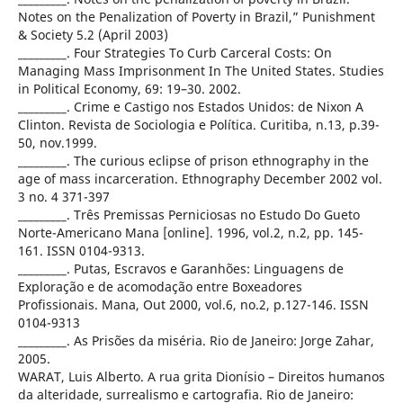
Notes on the Penalization of Poverty in Brazil,” Punishment
& Society 5.2 (April 2003)
_________. Four Strategies To Curb Carceral Costs: On
Managing Mass Imprisonment In The United States. Studies
in Political Economy, 69: 19–30. 2002.
_________. Crime e Castigo nos Estados Unidos: de Nixon A
Clinton. Revista de Sociologia e Política. Curitiba, n.13, p.39-
50, nov.1999.
_________. The curious eclipse of prison ethnography in the
age of mass incarceration. Ethnography December 2002 vol.
3 no. 4 371-397
_________. Três Premissas Perniciosas no Estudo Do Gueto
Norte-Americano Mana [online]. 1996, vol.2, n.2, pp. 145-
161. ISSN 0104-9313.
_________. Putas, Escravos e Garanhões: Linguagens de
Exploração e de acomodação entre Boxeadores
Profissionais. Mana, Out 2000, vol.6, no.2, p.127-146. ISSN
0104-9313
_________. As Prisões da miséria. Rio de Janeiro: Jorge Zahar,
2005.
WARAT, Luis Alberto. A rua grita Dionísio – Direitos humanos
da alteridade, surrealismo e cartografia. Rio de Janeiro: