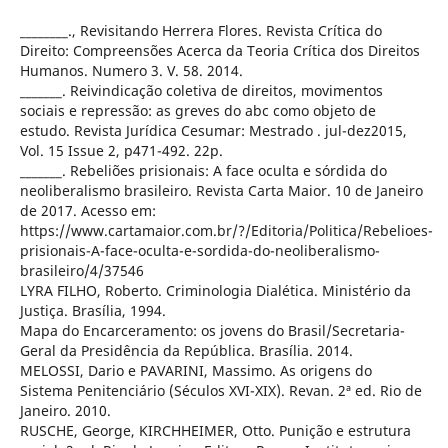
________., Revisitando Herrera Flores. Revista Crítica do
Direito: Compreensões Acerca da Teoria Crítica dos Direitos
Humanos. Numero 3. V. 58. 2014.
_______. Reivindicação coletiva de direitos, movimentos
sociais e repressão: as greves do abc como objeto de
estudo. Revista Jurídica Cesumar: Mestrado . jul-dez2015,
Vol. 15 Issue 2, p471-492. 22p.
_______. Rebeliões prisionais: A face oculta e sórdida do
neoliberalismo brasileiro. Revista Carta Maior. 10 de Janeiro
de 2017. Acesso em:
https://www.cartamaior.com.br/?/Editoria/Politica/Rebelioes-
prisionais-A-face-oculta-e-sordida-do-neoliberalismo-
brasileiro/4/37546
LYRA FILHO, Roberto. Criminologia Dialética. Ministério da
Justiça. Brasília, 1994.
Mapa do Encarceramento: os jovens do Brasil/Secretaria-
Geral da Presidência da República. Brasília. 2014.
MELOSSI, Dario e PAVARINI, Massimo. As origens do
Sistema Penitenciário (Séculos XVI-XIX). Revan. 2ª ed. Rio de
Janeiro. 2010.
RUSCHE, George, KIRCHHEIMER, Otto. Punição e estrutura