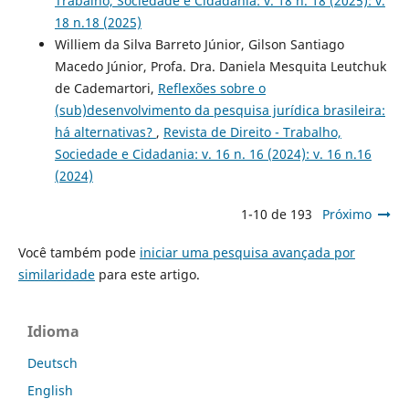
Trabalho, Sociedade e Cidadania: v. 18 n. 18 (2025): v.
18 n.18 (2025)
Williem da Silva Barreto Júnior, Gilson Santiago
Macedo Júnior, Profa. Dra. Daniela Mesquita Leutchuk
de Cademartori,
Reflexões sobre o
(sub)desenvolvimento da pesquisa jurídica brasileira:
há alternativas?
,
Revista de Direito - Trabalho,
Sociedade e Cidadania: v. 16 n. 16 (2024): v. 16 n.16
(2024)
1-10 de 193
Próximo
Você também pode
iniciar uma pesquisa avançada por
similaridade
para este artigo.
Idioma
Deutsch
English