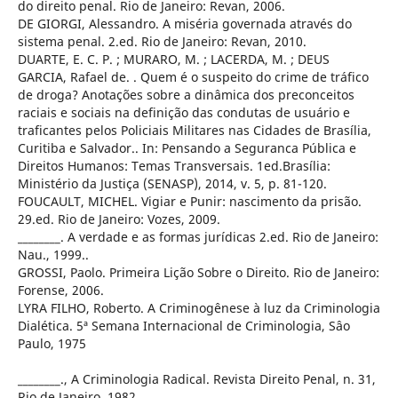
do direito penal. Rio de Janeiro: Revan, 2006.
DE GIORGI, Alessandro. A miséria governada através do
sistema penal. 2.ed. Rio de Janeiro: Revan, 2010.
DUARTE, E. C. P. ; MURARO, M. ; LACERDA, M. ; DEUS
GARCIA, Rafael de. . Quem é o suspeito do crime de tráfico
de droga? Anotações sobre a dinâmica dos preconceitos
raciais e sociais na definição das condutas de usuário e
traficantes pelos Policiais Militares nas Cidades de Brasília,
Curitiba e Salvador.. In: Pensando a Seguranca Pública e
Direitos Humanos: Temas Transversais. 1ed.Brasília:
Ministério da Justiça (SENASP), 2014, v. 5, p. 81-120.
FOUCAULT, MICHEL. Vigiar e Punir: nascimento da prisão.
29.ed. Rio de Janeiro: Vozes, 2009.
________. A verdade e as formas jurídicas 2.ed. Rio de Janeiro:
Nau., 1999..
GROSSI, Paolo. Primeira Lição Sobre o Direito. Rio de Janeiro:
Forense, 2006.
LYRA FILHO, Roberto. A Criminogênese à luz da Criminologia
Dialética. 5ª Semana Internacional de Criminologia, Sâo
Paulo, 1975
________., A Criminologia Radical. Revista Direito Penal, n. 31,
Rio de Janeiro, 1982