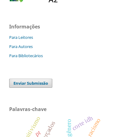
Informações
Para Leitores
Para Autores
Para Bibliotecários
Enviar Submissão
Palavras-chave
corte idh
punitivismo
racismo
gênero
pt