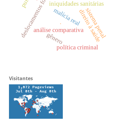
deslocamentos forçados
iniquidades sanitárias
malícia real
sistema penal
direito à saúde
.
análise comparativa
gênero
política criminal
Visitantes